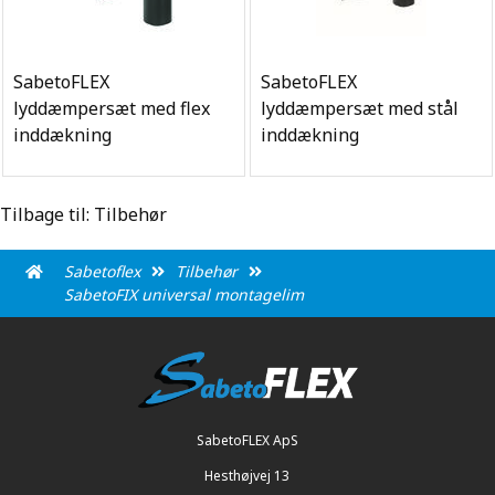
SabetoFLEX
SabetoFLEX
lyddæmpersæt med flex
lyddæmpersæt med stål
inddækning
inddækning
Tilbage til: Tilbehør
Sabetoflex
Tilbehør
SabetoFIX universal montagelim
SabetoFLEX ApS
Hesthøjvej 13