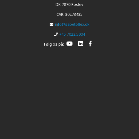
DK-7870 Roslev
CVR: 30273435
info@sabetoflex.dk
+45 7022 5004
Følg os på: