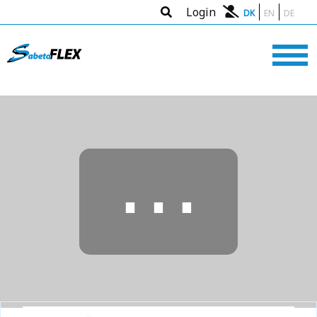
Login
DK
EN
DE
⋯