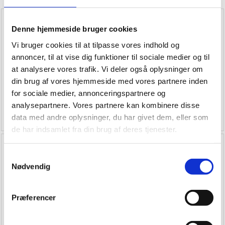
Denne hjemmeside bruger cookies
Vi bruger cookies til at tilpasse vores indhold og
annoncer, til at vise dig funktioner til sociale medier og til
at analysere vores trafik. Vi deler også oplysninger om
din brug af vores hjemmeside med vores partnere inden
SabetoFLEX flex
for sociale medier, annonceringspartnere og
SabetoCOVER
inddækningsrulle med
analysepartnere. Vores partnere kan kombinere disse
Indpakningsrulle
stålnet
data med andre oplysninger, du har givet dem, eller som
de har indsamlet fra din brug af deres tjenester.
Samtykkevalg
Nødvendig
Præferencer
SabetoFLEX universal
ventilationshætte med
SabetoFLEX flex universal