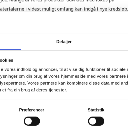
erialerne i videst muligt omfang kan indgå i nye kredsløb.
ens løsninger, men også for fremtidens byggeri.
ere løsninger, der skaber værdi for både kunder,
Detaljer
ns løsninger.
ookies
se vores indhold og annoncer, til at vise dig funktioner til sociale
oplysninger om din brug af vores hjemmeside med vores partnere i
ysepartnere. Vores partnere kan kombinere disse data med andr
et fra din brug af deres tjenester.
varer og materialer kan der forekomme prisændringer uden
dog altid i henhold til den pris, der fremgår af den
Præferencer
Statistik