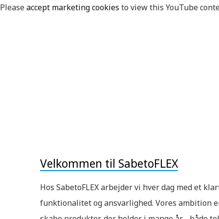
Please
accept marketing cookies
to view this YouTube conte
Velkommen til SabetoFLEX
Hos SabetoFLEX arbejder vi hver dag med et klart 
funktionalitet og ansvarlighed. Vores ambition 
skabe produkter, der holder i mange år - både te