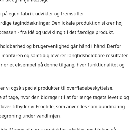
 på egen fabrik udvikler og fremstiller
rdige taginddækninger. Den lokale produktion sikrer høj
rocessen - fra idé og udvikling til det færdige produkt.
 holdbarhed og brugervenlighed går hånd i hånd. Derfor
for montøren og samtidig leverer langtidsholdbare resultater
r er et eksempel på denne tilgang, hvor funktionalitet og
er vi også specialprodukter til overfladebeskyttelse.
 af tage, hvor den bidrager til at forlænge tagets levetid og
dover tilbyder vi Ecoglide, som anvendes som bundmaling
g begroning under vandlinjen.
ejde. Mange af vores produkter udvikles med fokus på