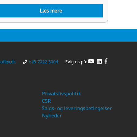
Læs mere
oflex.dk
+45 7022 5004
Følg os på:
Privatslivspolitik
CSR
Salgs- og leveringsbetingelser
Nyheder