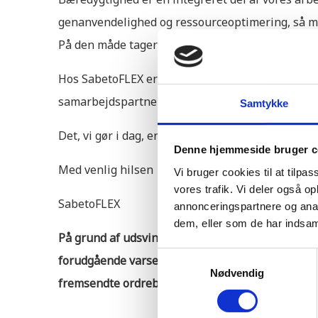
genanvendelighed og ressourceoptimering, så mat
På den måde tager vi ansvar - ikke kun for nutid
Hos SabetoFLEX er vores målsætning enkel: at lev
samarbejdspartnere og miljøet.
Samtykke
Det, vi gør i dag, er med til at forme morgendage
Denne hjemmeside bruger c
Med venlig hilsen
Vi bruger cookies til at tilpas
vores trafik. Vi deler også 
SabetoFLEX
annonceringspartnere og anal
dem, eller som de har indsaml
På grund af udsving på verdensmarkedet for rå
Samtykkevalg
forudgående varsel. Alle afgivne ordrer afregnes 
Nødvendig
fremsendte ordrebekræftelse.