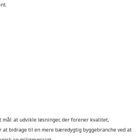
nt.
mål: at udvikle løsninger, der forener kvalitet,
er at bidrage til en mere bæredygtig byggebranche ved at
knisk og miljømæssigt.