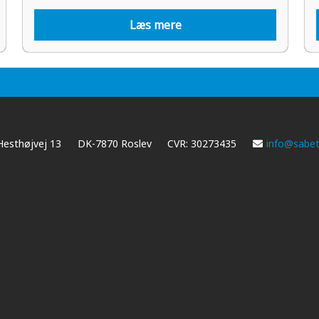
Læs mere
Hesthøjvej 13
DK-7870 Roslev
CVR: 30273435
info@sabet