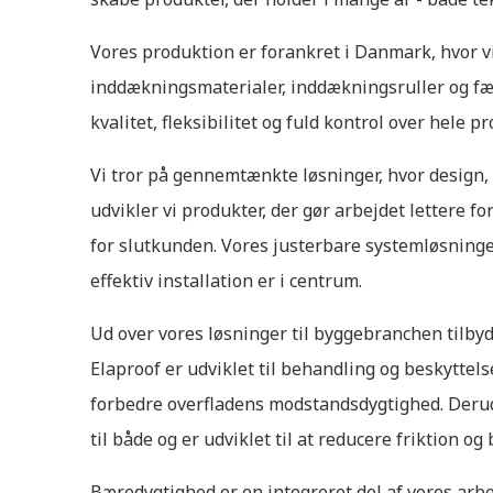
Vores produktion er forankret i Danmark, hvor vi
inddækningsmaterialer, inddækningsruller og fæ
kvalitet, fleksibilitet og fuld kontrol over hele p
Vi tror på gennemtænkte løsninger, hvor design,
udvikler vi produkter, der gør arbejdet lettere 
for slutkunden. Vores justerbare systemløsninge
effektiv installation er i centrum.
Ud over vores løsninger til byggebranchen tilbyd
Elaproof er udviklet til behandling og beskyttelse
forbedre overfladens modstandsdygtighed. Deru
til både og er udviklet til at reducere friktion o
Bæredygtighed er en integreret del af vores arb