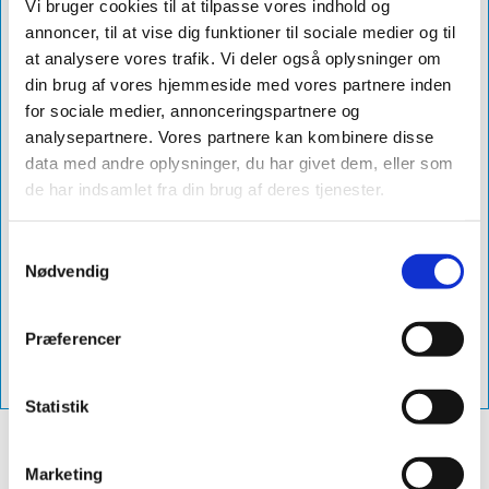
Farve
sort
Vi bruger cookies til at tilpasse vores indhold og
annoncer, til at vise dig funktioner til sociale medier og til
Grader
31-45°
at analysere vores trafik. Vi deler også oplysninger om
Diameter
ø250
din brug af vores hjemmeside med vores partnere inden
for sociale medier, annonceringspartnere og
Db Nummer
1960994
analysepartnere. Vores partnere kan kombinere disse
Levering
1-3 dage
data med andre oplysninger, du har givet dem, eller som
de har indsamlet fra din brug af deres tjenester.
Produktnavn
sabetoflex stål inddækning ø250 31-
45° sort
Samtykkevalg
Varenummer
vps02503145
Nødvendig
Vejl. Pris
3.075,00 excl. moms - (3.843,75 inkl.
moms)
Præferencer
Vvs-Nummer
288143525
Statistik
Marketing