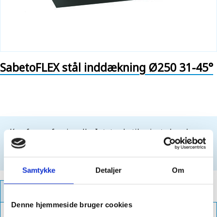
SabetoFLEX stål inddækning Ø250 31-45°
Kun for professionelle. Intet salg til private kunder.
For at købe dette produkt, skal du være
logget ind
Opret login
Samtykke
Detaljer
Om
PRODUKTFAKTA
Denne hjemmeside bruger cookies