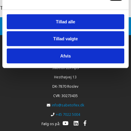
Tilbage til: sabetoflex stål inddækning
Tillad alle
Sabetoflex
Produkt varianter
SabetoFLEX stål inddækning Ø250 31-45°
Tillad valgte
Afvis
SabetoFLEX ApS
Hesthøjvej 13
DK-7870 Roslev
CVR: 30273435
info@sabetoflex.dk
+45 7022 5004
Følg os på: