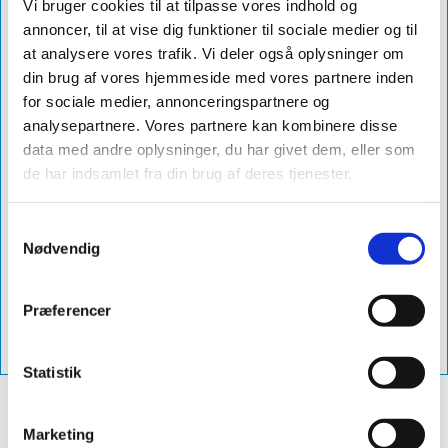
Farve
sort
Vi bruger cookies til at tilpasse vores indhold og
annoncer, til at vise dig funktioner til sociale medier og til
Grader
46-65°
at analysere vores trafik. Vi deler også oplysninger om
Diameter
ø160
din brug af vores hjemmeside med vores partnere inden
for sociale medier, annonceringspartnere og
Db Nummer
2066795
analysepartnere. Vores partnere kan kombinere disse
Levering
5-10 dage
data med andre oplysninger, du har givet dem, eller som
de har indsamlet fra din brug af deres tjenester.
Produktnavn
sabetoflex stål inddækning ø160 46-
65° sort
Samtykkevalg
Varenummer
vps01604665
Nødvendig
Vejl. Pris
3.180,00 excl. moms - (3.975,00 inkl.
moms)
Præferencer
Vvs-Nummer
288144516
Statistik
Marketing