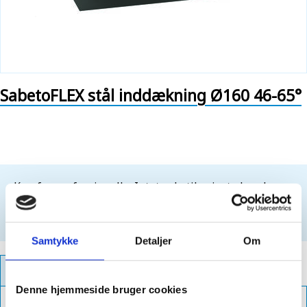
SabetoFLEX stål inddækning Ø160 46-65°
Kun for professionelle. Intet salg til private kunder.
For at købe dette produkt, skal du være
logget ind
Opret login
Samtykke
Detaljer
Om
PRODUKTFAKTA
Denne hjemmeside bruger cookies