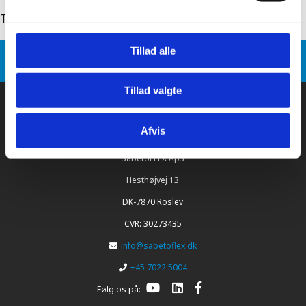
Tilbage til: sabetoflex stål inddækning
Tillad alle
Sabetoflex
Produkt varianter
SabetoFLEX stål inddækning Ø160 46-65°
Tillad valgte
Afvis
SabetoFLEX ApS
Hesthøjvej 13
DK-7870 Roslev
CVR: 30273435
info@sabetoflex.dk
+45 7022 5004
Følg os på: