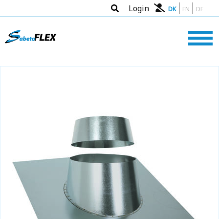
Login
DK
EN
DE