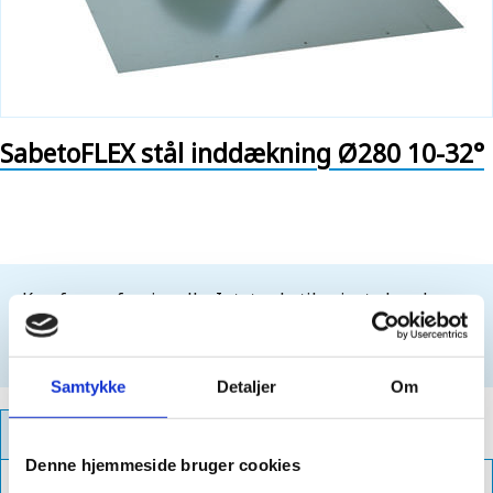
SabetoFLEX stål inddækning Ø280 10-32°
Kun for professionelle. Intet salg til private kunder.
For at købe dette produkt, skal du være
logget ind
Opret login
Samtykke
Detaljer
Om
PRODUKTFAKTA
Denne hjemmeside bruger cookies