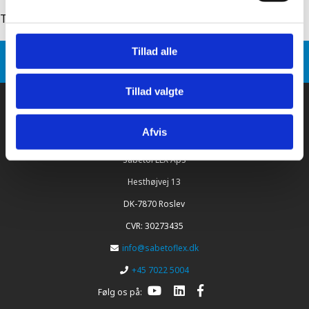
Tilbage til: sabetoflex stål inddækning
Tillad alle
Sabetoflex
Produkt varianter
SabetoFLEX stål inddækning Ø280 10-32°
Tillad valgte
Afvis
SabetoFLEX ApS
Hesthøjvej 13
DK-7870 Roslev
CVR: 30273435
info@sabetoflex.dk
+45 7022 5004
Følg os på: