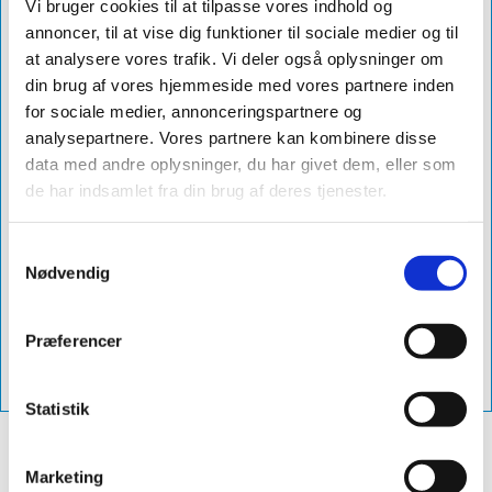
Farve
blank
Vi bruger cookies til at tilpasse vores indhold og
annoncer, til at vise dig funktioner til sociale medier og til
Grader
10-32°
at analysere vores trafik. Vi deler også oplysninger om
Diameter
ø280
din brug af vores hjemmeside med vores partnere inden
for sociale medier, annonceringspartnere og
Db Nummer
1960874
analysepartnere. Vores partnere kan kombinere disse
Levering
1-3 dage
data med andre oplysninger, du har givet dem, eller som
de har indsamlet fra din brug af deres tjenester.
Produktnavn
sabetoflex stål inddækning ø280 10-
32° blank
Samtykkevalg
Varenummer
vp02800532
Nødvendig
Vejl. Pris
2.082,00 excl. moms - (2.602,50 inkl.
moms)
Præferencer
Vvs-Nummer
288142028
Statistik
Marketing