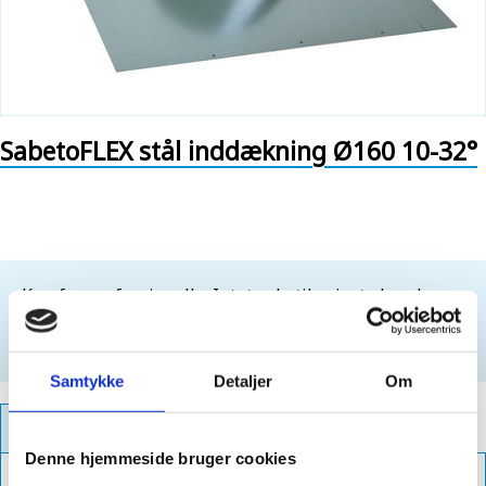
SabetoFLEX stål inddækning Ø160 10-32°
Kun for professionelle. Intet salg til private kunder.
For at købe dette produkt, skal du være
logget ind
Opret login
Samtykke
Detaljer
Om
PRODUKTFAKTA
Denne hjemmeside bruger cookies