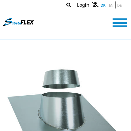
Login
DK
EN
DE