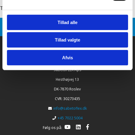
Tilbage til: sabetoflex stål inddækning
Tillad alle
Sabetoflex
Produkt varianter
SabetoFLEX stål inddækning Ø160 10-32°
Tillad valgte
Afvis
SabetoFLEX ApS
Hesthøjvej 13
DK-7870 Roslev
CVR: 30273435
info@sabetoflex.dk
+45 7022 5004
Følg os på: