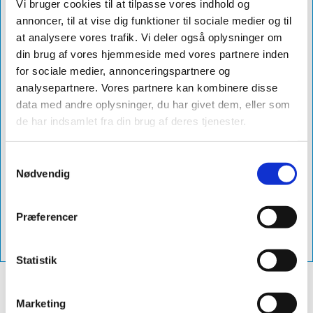
Farve
blank
Vi bruger cookies til at tilpasse vores indhold og
annoncer, til at vise dig funktioner til sociale medier og til
Grader
10-32°
at analysere vores trafik. Vi deler også oplysninger om
Diameter
ø160
din brug af vores hjemmeside med vores partnere inden
for sociale medier, annonceringspartnere og
Db Nummer
1960863
analysepartnere. Vores partnere kan kombinere disse
Levering
1-3 dage
data med andre oplysninger, du har givet dem, eller som
de har indsamlet fra din brug af deres tjenester.
Produktnavn
sabetoflex stål inddækning ø160 10-
32° blank
Samtykkevalg
Varenummer
vp01600532
Nødvendig
Vejl. Pris
1.248,00 excl. moms - (1.560,00 inkl.
moms)
Præferencer
Vvs-Nummer
288142016
Statistik
Marketing