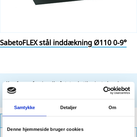
SabetoFLEX stål inddækning Ø110 0-9°
Kun for professionelle. Intet salg til private kunder.
For at købe dette produkt, skal du være
logget ind
Opret login
Samtykke
Detaljer
Om
PRODUKTFAKTA
Denne hjemmeside bruger cookies