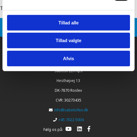
Tilbage til: sabetoflex stål inddækning
Tillad alle
Sabetoflex
Produkt varianter
SabetoFLEX stål inddækning Ø110 0-9°
Tillad valgte
Afvis
SabetoFLEX ApS
Hesthøjvej 13
DK-7870 Roslev
CVR: 30273435
info@sabetoflex.dk
+45 7022 5004
Følg os på: