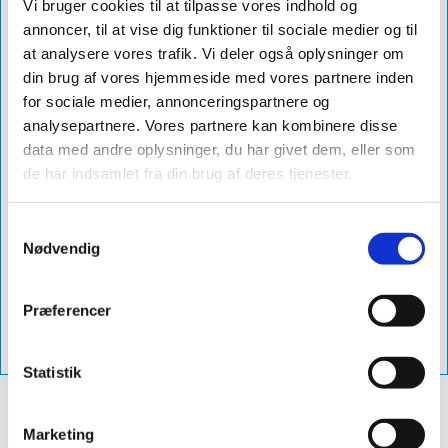
Farve
sort
Vi bruger cookies til at tilpasse vores indhold og
annoncer, til at vise dig funktioner til sociale medier og til
Grader
0-9°
at analysere vores trafik. Vi deler også oplysninger om
Diameter
ø110
din brug af vores hjemmeside med vores partnere inden
for sociale medier, annonceringspartnere og
Db Nummer
1960817
analysepartnere. Vores partnere kan kombinere disse
Levering
10-12 dage
data med andre oplysninger, du har givet dem, eller som
de har indsamlet fra din brug af deres tjenester.
Produktnavn
sabetoflex stål inddækning ø110 0-9°
sort
Samtykkevalg
Varenummer
vps01100009
Nødvendig
Vejl. Pris
1.394,00 excl. moms - (1.742,50 inkl.
moms)
Præferencer
Vvs-Nummer
288141511
Statistik
Marketing