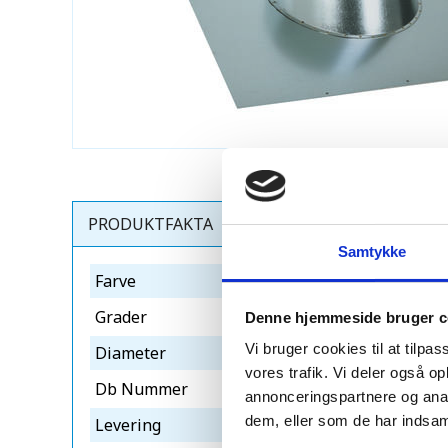
PRODUKTFAKTA
Samtykke
Farve
blank
Grader
31-45°
Denne hjemmeside bruger c
Vi bruger cookies til at tilpas
Diameter
ø630
vores trafik. Vi deler også 
Db Nummer
1960971
annonceringspartnere og anal
dem, eller som de har indsaml
Levering
5-10 dage