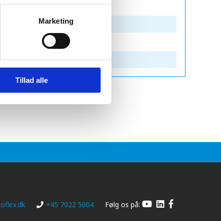
Marketing
Tillad alle
oflex.dk
+45 7022 5004
Følg os på: