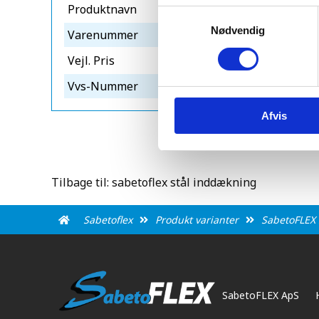
Produktnavn
sabetofle
Samtykkevalg
Nødvendig
Varenummer
vp063031
Vejl. Pris
5.465,00 e
Vvs-Nummer
28814306
Afvis
Tilbage til: sabetoflex stål inddækning
Sabetoflex
Produkt varianter
SabetoFLEX 
SabetoFLEX ApS