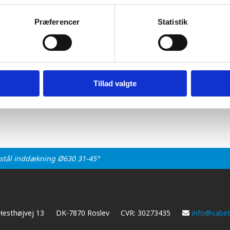
x stål inddækning ø630 31-45° blank
Præferencer
Statistik
45
xcl. moms - (6.831,25 inkl. moms)
3
Tillad valgte
stål inddækning Ø630 31-45°
Hesthøjvej 13
DK-7870 Roslev
CVR: 30273435
info@sabet