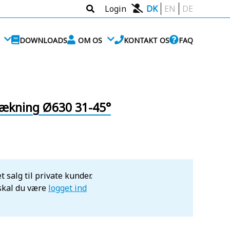
Login
DK
EN
DE
DOWNLOADS
OM OS
KONTAKT OS
FAQ
dækning Ø630 31-45°
t salg til private kunder.
 skal du være
logget ind