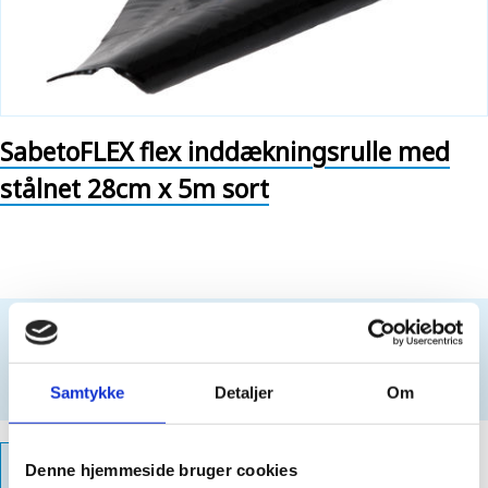
SabetoFLEX flex inddækningsrulle med
stålnet 28cm x 5m sort
Kun for professionelle. Intet salg til private kunder.
For at købe dette produkt, skal du være
logget ind
Opret login
Samtykke
Detaljer
Om
PRODUKTFAKTA
Denne hjemmeside bruger cookies