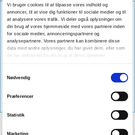
Vi bruger cookies til at tilpasse vores indhold og
Farve
sort
annoncer, til at vise dig funktioner til sociale medier og til
at analysere vores trafik. Vi deler også oplysninger om
Str
280mm x 5m
din brug af vores hjemmeside med vores partnere inden
Db Nummer
2310480
for sociale medier, annonceringspartnere og
analysepartnere. Vores partnere kan kombinere disse
Levering
1-3 dage
data med andre oplysninger, du har givet dem, eller som
Produktnavn
sabetoflex flex inddækningsrulle med
de har indsamlet fra din brug af deres tjenester.
stålnet 28cm x 5m sort
Samtykkevalg
Varenummer
s2805000s
Nødvendig
Vejl. Pris
1.979,00 excl. moms - (2.473,75 inkl.
moms)
Præferencer
Vvs-Nummer
288105511
Statistik
Marketing