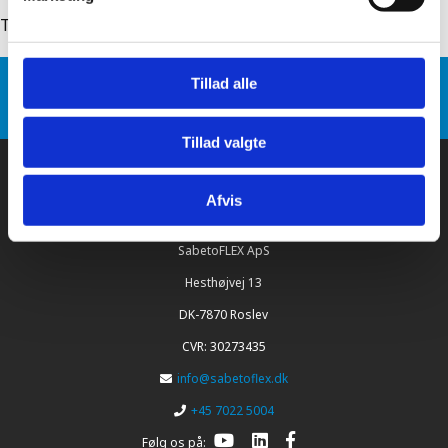
Tilbage til: sabetoflex flex inddækningsrulle med stålnet
Sabetoflex
Produkt varianter
Tillad alle
SabetoFLEX flex inddækningsrulle med stålnet 28cm x
5m sort
Tillad valgte
Afvis
SabetoFLEX ApS
Hesthøjvej 13
DK-7870 Roslev
CVR: 30273435
info@sabetoflex.dk
+45 7022 5004
Følg os på: