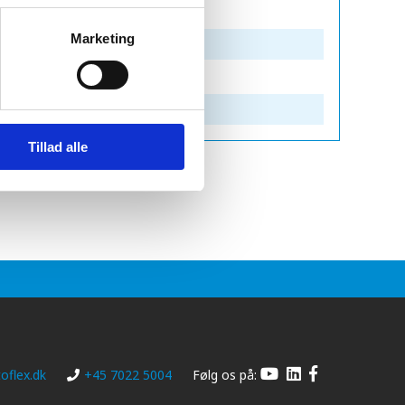
Marketing
Tillad alle
oflex.dk
+45 7022 5004
Følg os på: