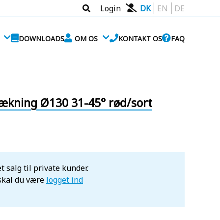
Login
DK
EN
DE
DOWNLOADS
OM OS
KONTAKT OS
FAQ
dækning Ø130 31-45° rød/sort
t salg til private kunder.
 skal du være
logget ind