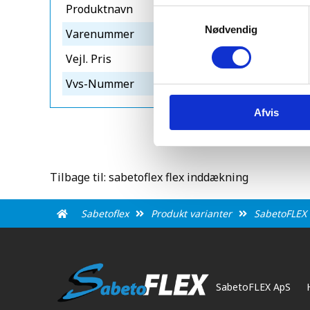
Produktnavn
sabetoflex 
Samtykkevalg
Nødvendig
Varenummer
310130314
Vejl. Pris
1.898,00 ex
Vvs-Nummer
288127613
Afvis
Tilbage til: sabetoflex flex inddækning
Sabetoflex
Produkt varianter
SabetoFLEX 
SabetoFLEX ApS