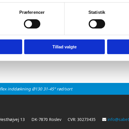
flex inddækning ø130 31-45° rød-sort
Præferencer
Statistik
5
cl. moms - (2.372,50 inkl. moms)
Tillad valgte
flex inddækning Ø130 31-45° rød/sort
Hesthøjvej 13
DK-7870 Roslev
CVR: 30273435
info@sabet