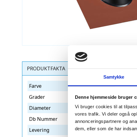
PRODUKTFAKTA
Samtykke
Farve
rød-sort
Grader
31-45°
Denne hjemmeside bruger c
Vi bruger cookies til at tilpas
Diameter
ø130
vores trafik. Vi deler også 
Db Nummer
1956911
annonceringspartnere og anal
dem, eller som de har indsaml
Levering
10-12 dage