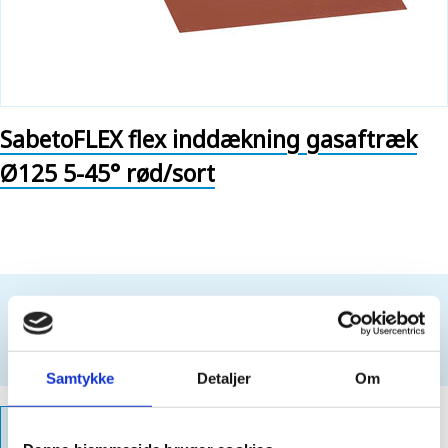
SabetoFLEX flex inddækning gasaftræk
Ø125 5-45° rød/sort
Kun for professionelle. Intet salg til private kunder.
For at købe dette produkt, skal du være
logget ind
Opret login
Samtykke
Detaljer
Om
PRODUKTFAKTA