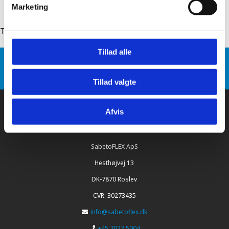
Marketing
Tilbage til: sabetoflex flex inddækning gasaftræk
Tillad alle
Sabetoflex
Produkt varianter
SabetoFLEX flex inddækning gasaftræk Ø125 5-45°
rød/sort
Tillad valgte
Afvis
SabetoFLEX ApS
Hesthøjvej 13
DK-7870 Roslev
CVR: 30273435
info@sabetoflex.dk
+45 7022 5004