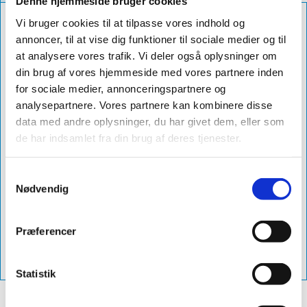
Denne hjemmeside bruger cookies
Vi bruger cookies til at tilpasse vores indhold og
Farve
rød-sort
annoncer, til at vise dig funktioner til sociale medier og til
Grader
5-45°
at analysere vores trafik. Vi deler også oplysninger om
din brug af vores hjemmeside med vores partnere inden
Diameter
ø125
for sociale medier, annonceringspartnere og
Db Nummer
1957362
analysepartnere. Vores partnere kan kombinere disse
data med andre oplysninger, du har givet dem, eller som
Levering
1-3 dage
de har indsamlet fra din brug af deres tjenester.
Produktnavn
sabetoflex flex inddækning gasaftræk
ø125 5-45° rød-sort
Samtykkevalg
Nødvendig
Varenummer
ga311250545
Vejl. Pris
812,00 excl. moms - (1.015,00 inkl.
moms)
Præferencer
Vvs-Nummer
288130612
Statistik