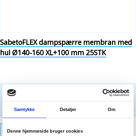
SabetoFLEX dampspærre membran med
hul Ø140-160 XL+100 mm 25STK
Kun for professionelle. Intet salg til private kunder.
For at købe dette produkt, skal du være
logget ind
Opret login
Samtykke
Detaljer
Om
PRODUKTFAKTA
Denne hjemmeside bruger cookies