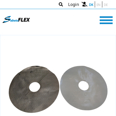
Login
DK
EN
DE