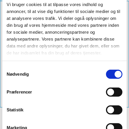
Vi bruger cookies til at tilpasse vores indhold og
Diameter
ø140-160
annoncer, til at vise dig funktioner til sociale medier og til
at analysere vores trafik. Vi deler også oplysninger om
Str
xl+100 mm
din brug af vores hjemmeside med vores partnere inden
Db Nummer
2345985
for sociale medier, annonceringspartnere og
analysepartnere. Vores partnere kan kombinere disse
Levering
1-3 dage
data med andre oplysninger, du har givet dem, eller som
Produktnavn
sabetoflex dampspærre membran med
de har indsamlet fra din brug af deres tjenester.
hul ø140-160 xl+100 mm 25stk
Samtykkevalg
Varenummer
dsm140-160xlx25
Nødvendig
Vejl. Pris
3.335,00 excl. moms - (4.168,75 inkl.
moms)
Præferencer
Vvs-Nummer
288162116
Statistik
Marketing