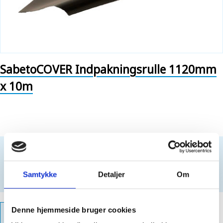
SabetoCOVER Indpakningsrulle 1120mm
x 10m
Kun for professionelle. Intet salg til private kunder.
For at købe dette produkt, skal du være
logget ind
Samtykke
Detaljer
Om
Opret login
Denne hjemmeside bruger cookies
PRODUKTFAKTA