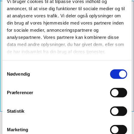
Vi bruger cookies til at tilpasse vores indhold og
annoncer, til at vise dig funktioner til sociale medier og til
Farve
sort
at analysere vores trafik. Vi deler også oplysninger om
Str
1120mm x 10m
din brug af vores hjemmeside med vores partnere inden
for sociale medier, annonceringspartnere og
Db Nummer
2310476
analysepartnere. Vores partnere kan kombinere disse
Levering
1-3 dage
data med andre oplysninger, du har givet dem, eller som
de har indsamlet fra din brug af deres tjenester.
Produktnavn
sabetocover indpakningsrulle
1120mm x 10m sort
Samtykkevalg
Varenummer
sac-1120-s
Nødvendig
Vejl. Pris
8.967,00 excl. moms - (11.208,75 inkl.
moms)
Præferencer
Vvs-Nummer
288134101
Statistik
Marketing