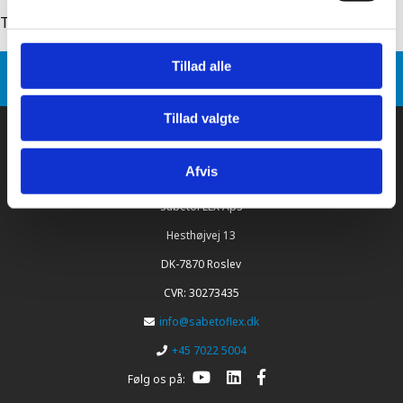
Tilbage til: sabetocover indpakningsrulle
Tillad alle
Sabetoflex
Produkt varianter
SabetoCOVER Indpakningsrulle 1120mm x 10m
Tillad valgte
Afvis
SabetoFLEX ApS
Hesthøjvej 13
DK-7870 Roslev
CVR: 30273435
info@sabetoflex.dk
+45 7022 5004
Følg os på: