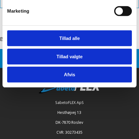
Marketing
Tillad alle
Back to: sabetoflex steel pipe flashing, ridge
Sabetoflex
Product variants
Tillad valgte
SabetoFLEX steel pipe flashing, ridge 0225
Afvis
SabetoFLEX ApS
Hesthøjvej 13
DK-7870 Roslev
CVR: 30273435