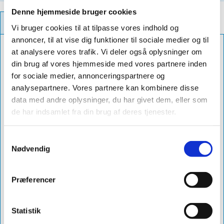
Denne hjemmeside bruger cookies
PRODUCT INFORMATION
Vi bruger cookies til at tilpasse vores indhold og
annoncer, til at vise dig funktioner til sociale medier og til
Color
blank
at analysere vores trafik. Vi deler også oplysninger om
din brug af vores hjemmeside med vores partnere inden
Roof Ridge
15°
for sociale medier, annonceringspartnere og
Diameter
ø225
analysepartnere. Vores partnere kan kombinere disse
data med andre oplysninger, du har givet dem, eller som
Db
2065741
de har indsamlet fra din brug af deres tjenester.
Number
Delivery
5-10 dage
Samtykkevalg
Nødvendig
Product
sabetoflex stål inddækning til kip ø225
Name
15° blank
Præferencer
Article No.
vpk022515
List Price
3113
Statistik
VVS No.
288146630