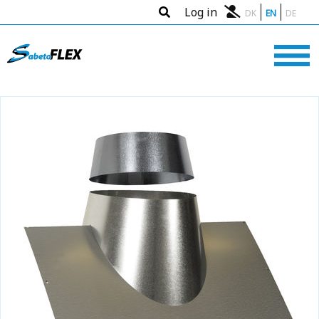
Log in
DK
EN
DE