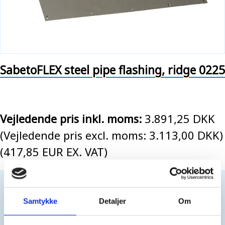
SabetoFLEX steel pipe flashing, ridge 0225
Vejledende pris inkl. moms:
3.891,25 DKK
(Vejledende pris excl. moms: 3.113,00 DKK)
(417,85 EUR EX. VAT)
For professionals only. No sales to private customers.
You have to be
logged in
to buy this product.
Samtykke
Detaljer
Om
Create login