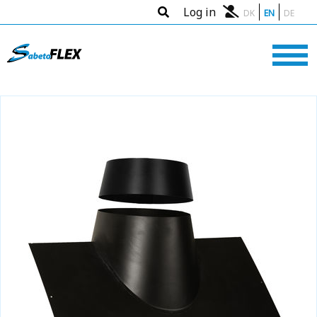
Log in
DK
EN
DE