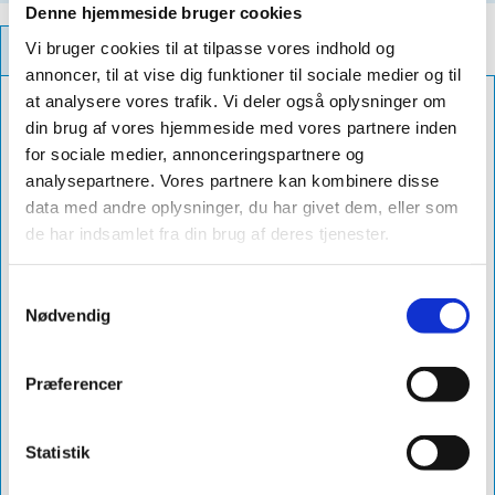
Denne hjemmeside bruger cookies
Vi bruger cookies til at tilpasse vores indhold og
PRODUCT INFORMATION
annoncer, til at vise dig funktioner til sociale medier og til
at analysere vores trafik. Vi deler også oplysninger om
Color
sort
din brug af vores hjemmeside med vores partnere inden
Roof Ridge
45°
for sociale medier, annonceringspartnere og
analysepartnere. Vores partnere kan kombinere disse
Diameter
ø150
data med andre oplysninger, du har givet dem, eller som
Db Number
2065724
de har indsamlet fra din brug af deres tjenester.
Delivery
10-12 dage
Samtykkevalg
Product
sabetoflex stål inddækning til kip ø150
Nødvendig
Name
45° sort
Article No.
vpsk015045
Præferencer
List Price
2536
Statistik
VVS No.
288149551