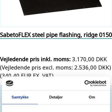
SabetoFLEX steel pipe flashing, ridge 0150
Vejledende pris inkl. moms:
3.170,00 DKK
(Vejledende pris excl. moms: 2.536,00 DKK)
(340,40 EUR EX. VAT)
For professionals only. No sales to private customers.
Samtykke
Detaljer
Om
You have to be
logged in
to buy this product.
Create login