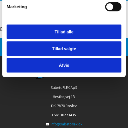
Marketing
Back to: sabetoflex steel pipe flashing, ridge
Tillad alle
Sabetoflex
Product variants
Tillad valgte
SabetoFLEX steel pipe flashing, ridge 0150
Afvis
SabetoFLEX ApS
Hesthøjvej 13
DK-7870 Roslev
CVR: 30273435
info@sabetoflex.dk