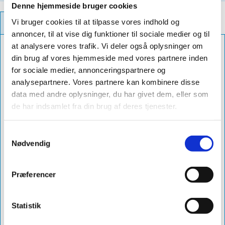
Denne hjemmeside bruger cookies
Vi bruger cookies til at tilpasse vores indhold og
PRODUCT INFORMATION
annoncer, til at vise dig funktioner til sociale medier og til
at analysere vores trafik. Vi deler også oplysninger om
Color
sort
din brug af vores hjemmeside med vores partnere inden
Roof Ridge
15°
for sociale medier, annonceringspartnere og
analysepartnere. Vores partnere kan kombinere disse
Diameter
ø150
data med andre oplysninger, du har givet dem, eller som
Db Number
2065703
de har indsamlet fra din brug af deres tjenester.
Delivery
10-12 dage
Samtykkevalg
Product
sabetoflex stål inddækning til kip ø150
Nødvendig
Name
15° sort
Article No.
vpsk015015
Præferencer
List Price
2536
Statistik
VVS No.
288146551