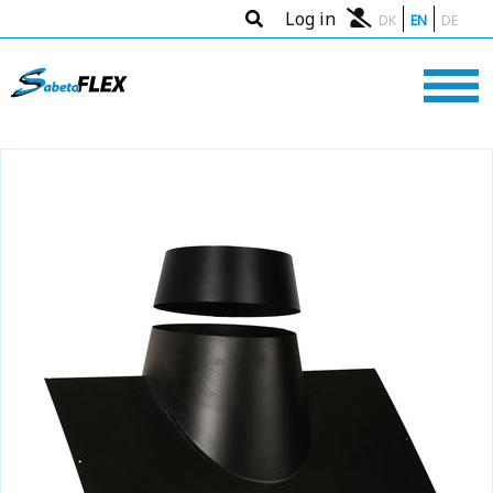
Log in
DK
EN
DE