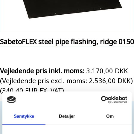
SabetoFLEX steel pipe flashing, ridge 0150
Vejledende pris inkl. moms:
3.170,00 DKK
(Vejledende pris excl. moms: 2.536,00 DKK)
(340,40 EUR EX. VAT)
For professionals only. No sales to private customers.
Samtykke
Detaljer
Om
You have to be
logged in
to buy this product.
Create login