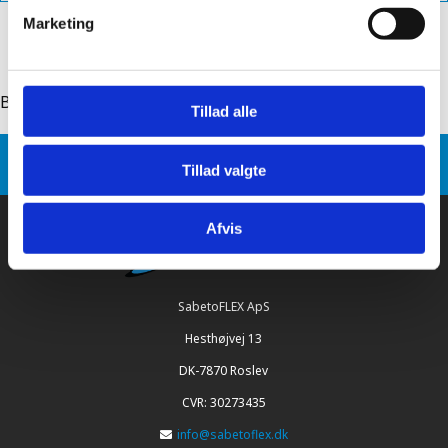
Marketing
Back to: sabetoflex steel pipe flashing, ridge
Tillad alle
Sabetoflex
Product variants
Tillad valgte
SabetoFLEX steel pipe flashing, ridge 0150
Afvis
SabetoFLEX ApS
Hesthøjvej 13
DK-7870 Roslev
CVR: 30273435
info@sabetoflex.dk