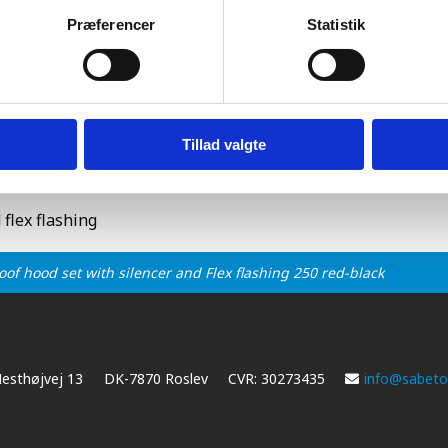
æt med flex inddækning 250, 900mm rør og 10-32° u-bærin
Præferencer
Statistik
Tillad valgte
 flex flashing
of hood set with silencer and Flex flashing 250 red-black
esthøjvej 13
DK-7870 Roslev
CVR: 30273435
info@sabetof