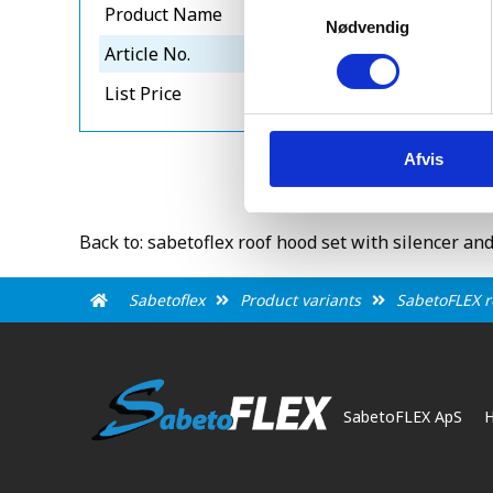
Samtykkevalg
Product Name
sabetoflex lyddæmpers
Nødvendig
Article No.
xst3125901032
List Price
8856
Afvis
Back to: sabetoflex roof hood set with silencer and
Sabetoflex
Product variants
SabetoFLEX ro
SabetoFLEX ApS
H