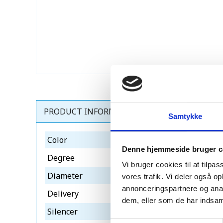
PRODUCT INFORMATION
Samtykke
Color
rød-sort
Denne hjemmeside bruger c
Degree
10-32°
Vi bruger cookies til at tilpas
Diameter
ø250
vores trafik. Vi deler også 
annonceringspartnere og anal
Delivery
1-3 dage
dem, eller som de har indsaml
Silencer
900