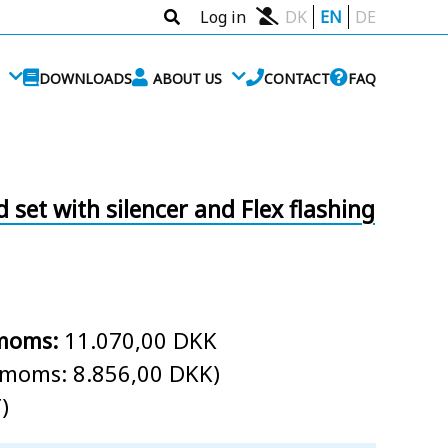
Log in
DK
EN
DE
DOWNLOADS
ABOUT US
CONTACT
FAQ
 set with silencer and Flex flashing
 moms:
11.070,00 DKK
. moms: 8.856,00 DKK)
)