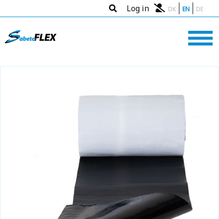
Log in
DK
EN
DE