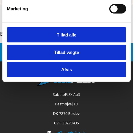
Marketing
Back to: sabetoflex flashing roll with steel grid
Tillad alle
Sabetoflex
Product variants
Tillad valgte
SabetoFLEX flashing roll with steel grid
Afvis
SabetoFLEX ApS
Hesthøjvej 13
DK-7870 Roslev
CVR: 30273435
info@sabetoflex.dk