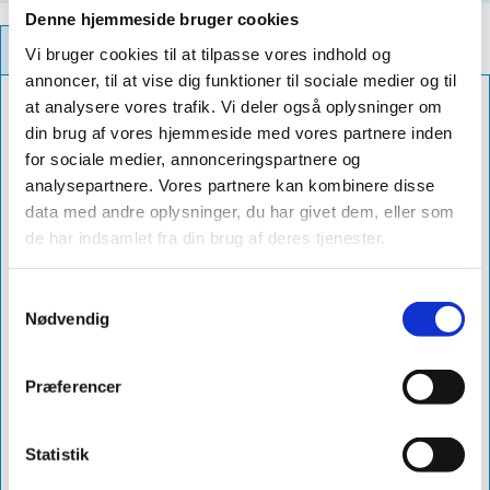
Denne hjemmeside bruger cookies
PRODUCT INFORMATION
Vi bruger cookies til at tilpasse vores indhold og
annoncer, til at vise dig funktioner til sociale medier og til
at analysere vores trafik. Vi deler også oplysninger om
Color
sort
din brug af vores hjemmeside med vores partnere inden
Size
280mm x 5m
for sociale medier, annonceringspartnere og
analysepartnere. Vores partnere kan kombinere disse
Db
2310480
data med andre oplysninger, du har givet dem, eller som
Number
de har indsamlet fra din brug af deres tjenester.
Delivery
1-3 dage
Product
sabetoflex flex inddækningsrulle med
Samtykkevalg
Nødvendig
Name
stålnet 28cm x 5m sort
Article
s2805000s
No.
Præferencer
List Price
1979
Statistik
VVS No.
288105511