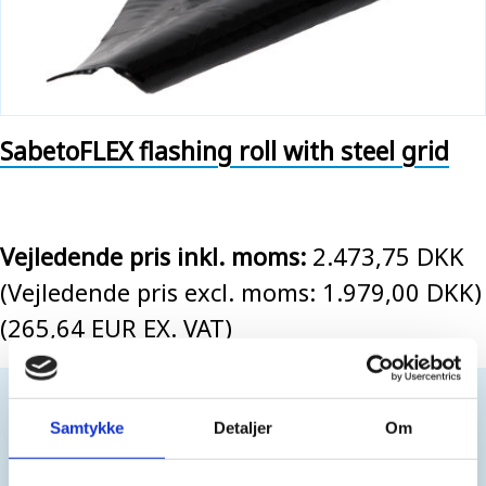
SabetoFLEX flashing roll with steel grid
Vejledende pris inkl. moms:
2.473,75 DKK
(Vejledende pris excl. moms: 1.979,00 DKK)
(265,64 EUR EX. VAT)
For professionals only. No sales to private customers.
You have to be
logged in
to buy this product.
Samtykke
Detaljer
Om
Create login