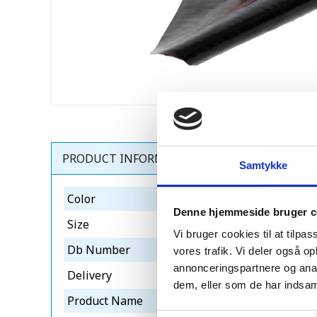
PRODUCT INFORMATION
Samtykke
Color
rød
Denne hjemmeside bruger c
Size
560mm x 5m
Vi bruger cookies til at tilpas
Db Number
2310506
vores trafik. Vi deler også 
annonceringspartnere og anal
Delivery
1-3 dage
dem, eller som de har indsaml
Product Name
sabetoflex flex