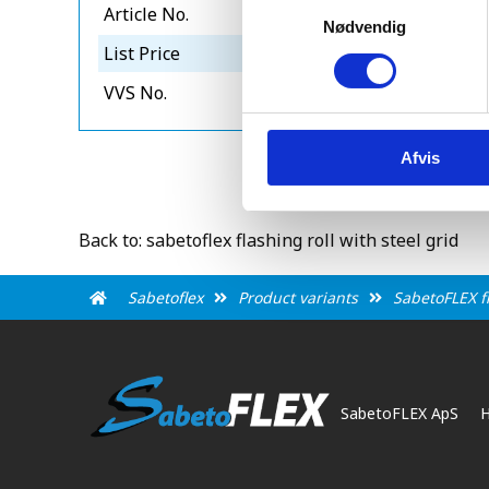
Samtykkevalg
Article No.
r5605000s
Nødvendig
List Price
3919
VVS No.
288105555
Afvis
Back to: sabetoflex flashing roll with steel grid
Sabetoflex
Product variants
SabetoFLEX fl
SabetoFLEX ApS
H