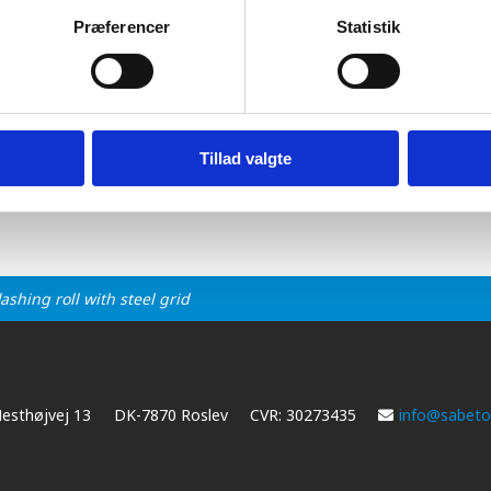
Præferencer
Statistik
Tillad valgte
ashing roll with steel grid
esthøjvej 13
DK-7870 Roslev
CVR: 30273435
info@sabetof