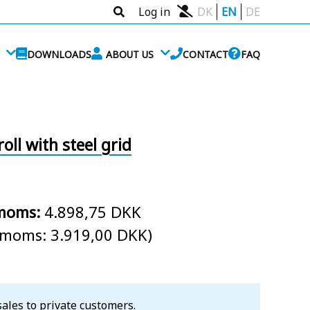
Log in
DK
EN
DE
DOWNLOADS
ABOUT US
CONTACT
FAQ
oll with steel grid
 moms:
4.898,75 DKK
. moms: 3.919,00 DKK)
sales to private customers.