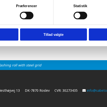
Præferencer
Statistik
Tillad valgte
ashing roll with steel grid
esthøjvej 13
DK-7870 Roslev
CVR: 30273435
info@sabetof