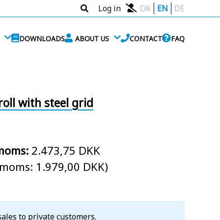
Log in
DK
EN
DE
DOWNLOADS
ABOUT US
CONTACT
FAQ
oll with steel grid
 moms:
2.473,75 DKK
. moms: 1.979,00 DKK)
sales to private customers.