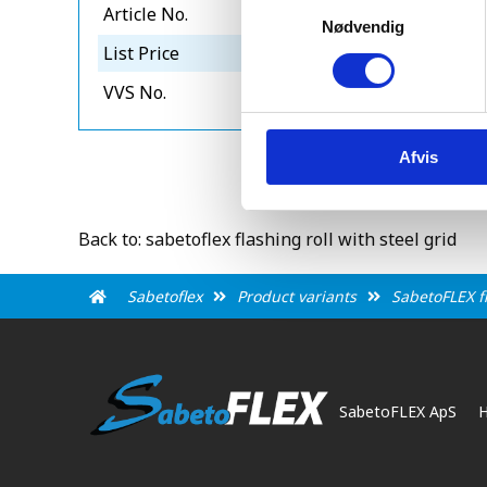
Samtykkevalg
Article No.
g2805000s
Nødvendig
List Price
1979
VVS No.
288105512
Afvis
Back to: sabetoflex flashing roll with steel grid
Sabetoflex
Product variants
SabetoFLEX fl
SabetoFLEX ApS
H