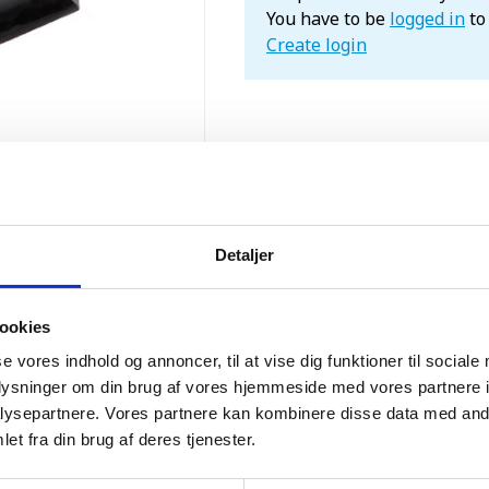
You have to be
logged in
to
Create login
Detaljer
ookies
se vores indhold og annoncer, til at vise dig funktioner til sociale
oplysninger om din brug af vores hjemmeside med vores partnere i
ysepartnere. Vores partnere kan kombinere disse data med andr
et fra din brug af deres tjenester.
 inddækningsrulle med stålnet 280mm x 5m grå