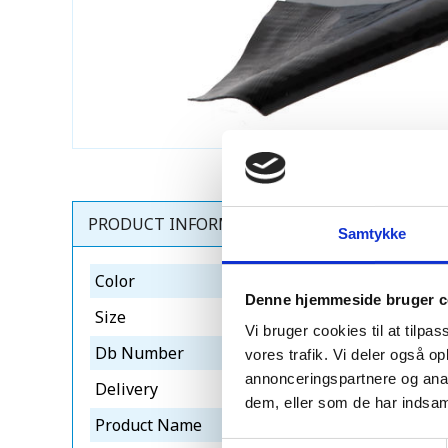
PRODUCT INFORMATION
Samtykke
Color
grå
Denne hjemmeside bruger c
Size
280mm x 5m
Vi bruger cookies til at tilpas
Db Number
2310501
vores trafik. Vi deler også 
annonceringspartnere og anal
Delivery
1-3 dage
dem, eller som de har indsaml
Product Name
sabetoflex flex