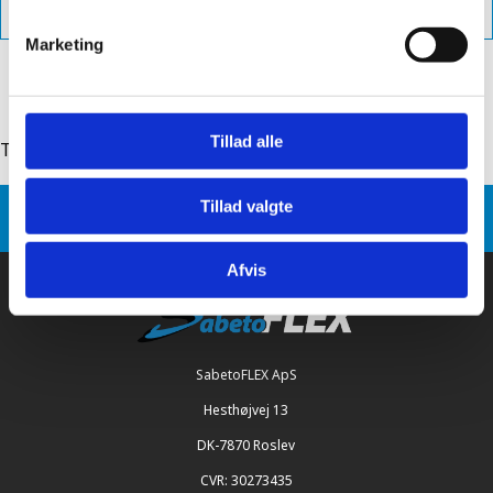
VVS Nr.
288127451
Marketing
Tillad alle
Tilbage til: sabetoflex flex rohr verwahrung
Tillad valgte
Sabetoflex
Produkt Varianten
SabetoFLEX Flex Rohr Verwahrung 0510 grau schwarz
Afvis
SabetoFLEX ApS
Hesthøjvej 13
DK-7870 Roslev
CVR: 30273435