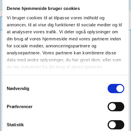
Registrieren
Denne hjemmeside bruger cookies
Vi bruger cookies til at tilpasse vores indhold og
PRODUKT INFORMATIONEN
annoncer, til at vise dig funktioner til sociale medier og til
at analysere vores trafik. Vi deler også oplysninger om
din brug af vores hjemmeside med vores partnere inden
Farbe
grå-sort
for sociale medier, annonceringspartnere og
Grader
31-45°
analysepartnere. Vores partnere kan kombinere disse
data med andre oplysninger, du har givet dem, eller som
Durchmesser
ø510
de har indsamlet fra din brug af deres tjenester.
DB Nr.
1956977
Lieferung
5-10 dage
Samtykkevalg
Nødvendig
Produktnavn
sabetoflex flex inddækning ø510 31-
45° grå-sort
Præferencer
Art.Nr.
4105103145
Richtpreis
5783
Statistik