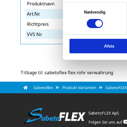
Produktnavn
sabetoflex 
Samtykkevalg
Nødvendig
Art.Nr.
320050103
Richtpreis
1191
VVS Nr.
288126205
Afvis
Tilbage til: sabetoflex flex rohr verwahrung
Sabetoflex
Produkt Varianten
SabetoFLEX
SabetoFLEX ApS
Folgen Sie uns auf