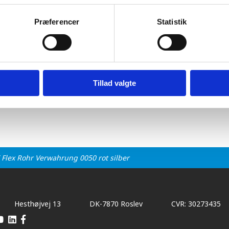
flex inddækning ø50 10-32° rød-blank
Præferencer
Statistik
2
Tillad valgte
 Flex Rohr Verwahrung 0050 rot silber
Hesthøjvej 13
DK-7870 Roslev
CVR: 30273435