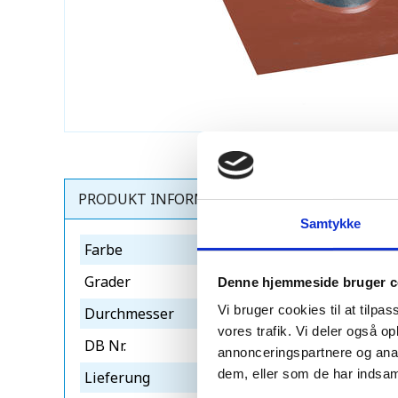
PRODUKT INFORMATIONEN
Samtykke
Farbe
rød-blank
Grader
10-32°
Denne hjemmeside bruger c
Vi bruger cookies til at tilpas
Durchmesser
ø50
vores trafik. Vi deler også 
DB Nr.
1956783
annonceringspartnere og anal
dem, eller som de har indsaml
Lieferung
5-7 dage