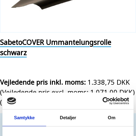
SabetoCOVER Ummantelungsrolle
schwarz
Vejledende pris inkl. moms:
1.338,75 DKK
(Vejledende pris excl. moms: 1.071,00 DKK)
(143,76 EUR EX. VAT)
Samtykke
Detaljer
Om
Nur für Geschäftskunden. Kein Verkauf an
Privatpersonen.
Einloggen