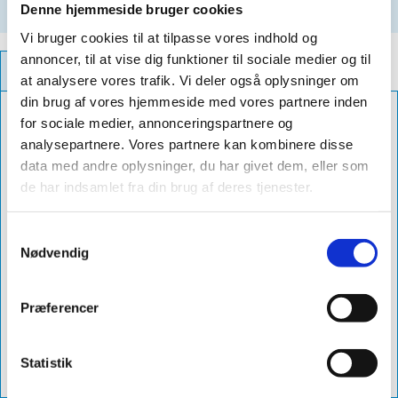
Registrieren
Denne hjemmeside bruger cookies
Vi bruger cookies til at tilpasse vores indhold og
annoncer, til at vise dig funktioner til sociale medier og til
PRODUKT INFORMATIONEN
at analysere vores trafik. Vi deler også oplysninger om
din brug af vores hjemmeside med vores partnere inden
Farbe
sort
for sociale medier, annonceringspartnere og
analysepartnere. Vores partnere kan kombinere disse
Größe
140mm x 10m
data med andre oplysninger, du har givet dem, eller som
DB Nr.
2310465
de har indsamlet fra din brug af deres tjenester.
Lieferung
1-3 dage
Samtykkevalg
Produktnavn
sabetocover indpakningsrulle 140mm
Nødvendig
x 10m sort
Art.Nr.
sac-140-s
Præferencer
Richtpreis
1071
Statistik
VVS Nr.
288134114