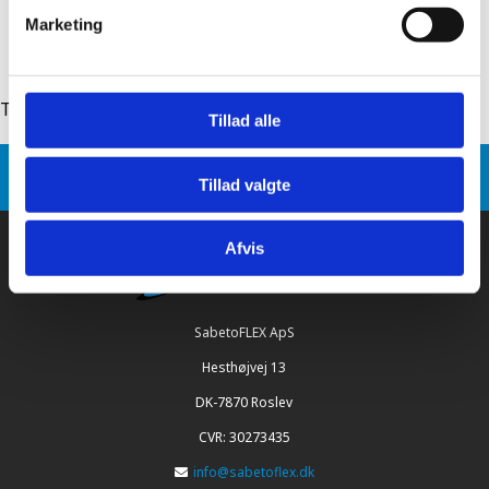
Marketing
Tilbage til: sabetocover ummantelungsrolle
Tillad alle
Sabetoflex
Produkt Varianten
Tillad valgte
SabetoCOVER Ummantelungsrolle schwarz
Afvis
SabetoFLEX ApS
Hesthøjvej 13
DK-7870 Roslev
CVR: 30273435
info@sabetoflex.dk